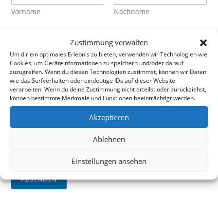
Vorname
Nachname
E-Mail-Adresse
*
Zustimmung verwalten
Um dir ein optimales Erlebnis zu bieten, verwenden wir Technologien wie
Cookies, um Geräteinformationen zu speichern und/oder darauf
zuzugreifen. Wenn du diesen Technologien zustimmst, können wir Daten
K
wie das Surfverhalten oder eindeutige IDs auf dieser Website
Kommentar oder Nachricht
o
verarbeiten. Wenn du deine Zustimmung nicht erteilst oder zurückziehst,
m
können bestimmte Merkmale und Funktionen beeinträchtigt werden.
m
e
Akzeptieren
n
t
Ablehnen
a
r
Einstellungen ansehen
N
a
ABSENDEN
c
h
r
i