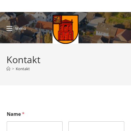
Zum
Inhalt
springen
Menü
Kontakt
>
Kontakt
Name
*