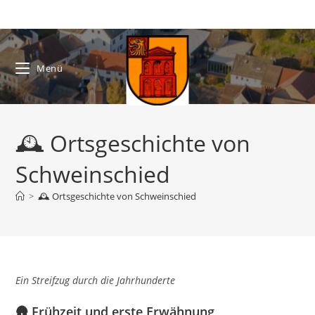
Zum
Inhalt
springen
Menü
🕰️ Ortsgeschichte von
Schweinschied
>
🕰️ Ortsgeschichte von Schweinschied
Ein Streifzug durch die Jahrhunderte
🛖
Frühzeit und erste Erwähnung