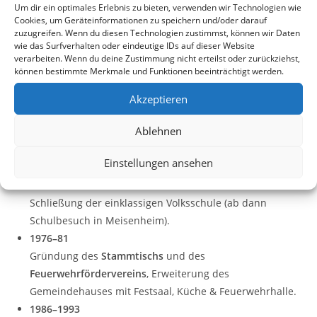
Bau der Wasserleitung, Stromversorgung, neue Schule,
Um dir ein optimales Erlebnis zu bieten, verwenden wir Technologien wie
gepflasterte Straßen.
Cookies, um Geräteinformationen zu speichern und/oder darauf
zuzugreifen. Wenn du diesen Technologien zustimmst, können wir Daten
⚙️
Infrastruktur & Vereinsleben (20.
wie das Surfverhalten oder eindeutige IDs auf dieser Website
verarbeiten. Wenn du deine Zustimmung nicht erteilst oder zurückziehst,
Jahrhundert)
können bestimmte Merkmale und Funktionen beeinträchtigt werden.
1947
Akzeptieren
Gründung des
Sportvereins
, Bau des ersten
Ablehnen
Sportplatzes.
1956/57
Einstellungen ansehen
Flurbereinigung
.
1966
Schließung der einklassigen Volksschule (ab dann
Schulbesuch in Meisenheim).
1976–81
Gründung des
Stammtischs
und des
Feuerwehrfördervereins
, Erweiterung des
Gemeindehauses mit Festsaal, Küche & Feuerwehrhalle.
1986–1993